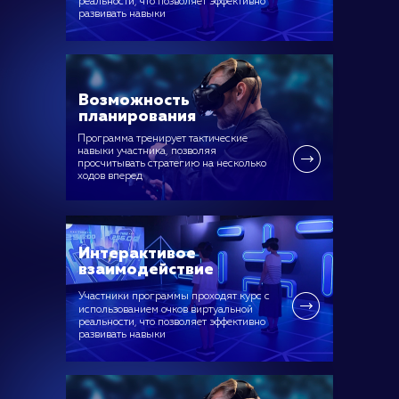
реальности, что позволяет эффективно
развивать навыки
Возможность
планирования
Программа тренирует тактические
навыки участника, позволяя
просчитывать стратегию на несколько
ходов вперед
Интерактивое
взаимодействие
Участники программы проходят курс с
использованием очков
виртуальной
реальности, что позволяет эффективно
развивать навыки